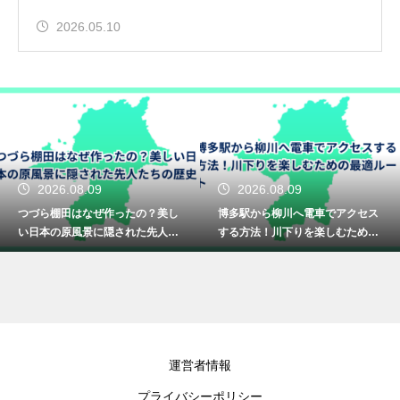
2026.05.10
2026.08.09
2026.08.08
の？美し
博多駅から柳川へ電車でアクセス
福岡空港から宮地嶽神社
た先人た
する方法！川下りを楽しむための
でのアクセス！光の道を
最適ルート
ムーズな道
運営者情報
プライバシーポリシー