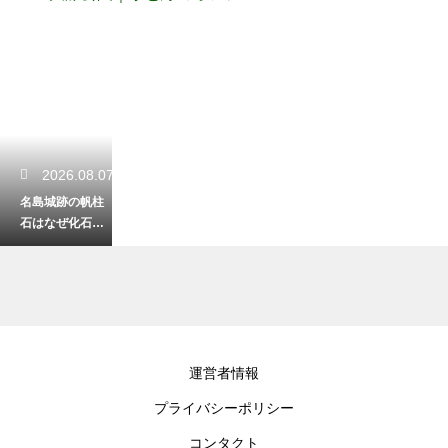
2026.08.07
名島城跡の帆柱
石はなぜ化石に
なったの？太古
のロマンを感じ
る不思議な石！
2026.08.06
運営者情報
福岡の住吉神社
プライバシーポリシー
にある星守りの
意味とは？願い
コンタクト