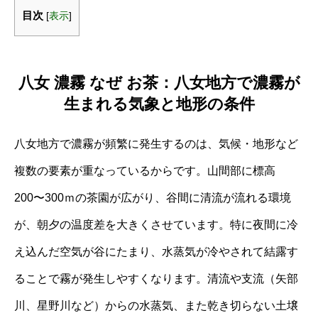
目次
[
表示
]
八女 濃霧 なぜ お茶：八女地方で濃霧が
生まれる気象と地形の条件
八女地方で濃霧が頻繁に発生するのは、気候・地形など
複数の要素が重なっているからです。山間部に標高
200〜300ｍの茶園が広がり、谷間に清流が流れる環境
が、朝夕の温度差を大きくさせています。特に夜間に冷
え込んだ空気が谷にたまり、水蒸気が冷やされて結露す
ることで霧が発生しやすくなります。清流や支流（矢部
川、星野川など）からの水蒸気、また乾き切らない土壌