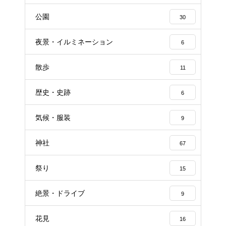
公園
30
夜景・イルミネーション
6
散歩
11
歴史・史跡
6
気候・服装
9
神社
67
祭り
15
絶景・ドライブ
9
花見
16