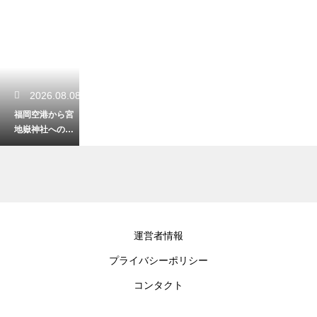
2026.08.08
福岡空港から宮
地嶽神社への電
車でのアクセ
ス！光の道を目
指すスムーズな
道
2026.08.08
運営者情報
福岡のチームラ
プライバシーポリシー
ボフォレストへ
行く服装の注意
コンタクト
点！快適に作品
を楽しむコツ！