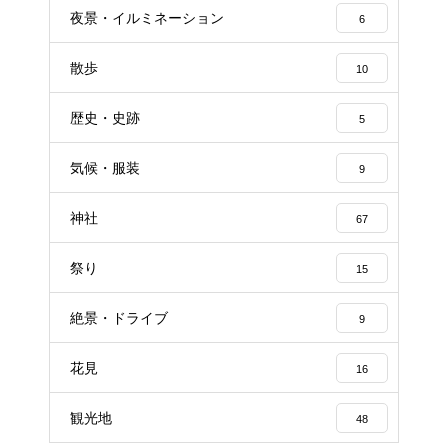
夜景・イルミネーション
6
散歩
10
歴史・史跡
5
気候・服装
9
神社
67
祭り
15
絶景・ドライブ
9
花見
16
観光地
48