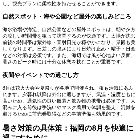
し、観光プランに柔軟性を持たせることができます。
自然スポット・海や公園など屋外の楽しみどころ
海水浴場や海辺、自然公園などの屋外スポットは、朝や夕方
の涼しい時間帯を狙って訪問するのが快適です。太陽が沈む
前後の時間帯は紫外線・直射日光が穏やかになり、景観も美
しくなります。日差しの強さにより日焼け止め・帽子・日傘
などの対策は必須です。また、海辺では風が心地よい反面、
暑さのピーク時には十分な休憩を挟むことが重要です。
夜間やイベントでの過ごし方
8月は花火大会や夏祭りが各地で開催され、夜も活気にあふ
れます。夕暮れ以降は外出に適しますが、気温・湿度ともに
高いため、通気性の良い服装と飲み物の携帯は必須です。人
混みに入る前後は手洗いやマスク着用で体調を整え、混雑を
避けるために前売券取得などの事前準備も効果的です。
暑さ対策の具体策：福岡の8月を快適に
過ごすために