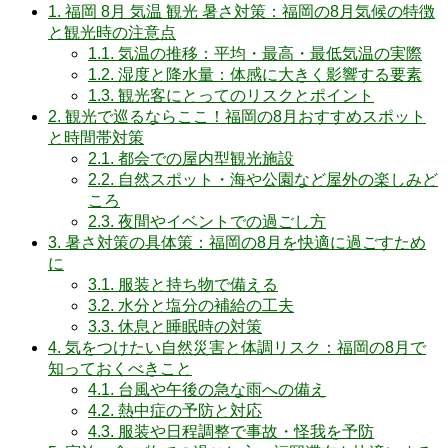
1.
福岡 8月 気温 観光 暑さ対策：福岡の8月気候の特徴
と観光時の注意点
1.1.
気温の推移：平均・最高・最低気温の実際
1.2.
湿度と降水量：体感に大きく影響する要素
1.3.
観光客にとってのリスクとポイント
2.
観光で巡るならここ！福岡の8月おすすめスポット
と時間帯対策
2.1.
都会での屋内型観光施設
2.2.
自然スポット・海や公園など屋外の楽しみど
ころ
2.3.
夜間やイベントでの過ごし方
3.
暑さ対策の具体策：福岡の8月を快適に過ごすため
に
3.1.
服装と持ち物で備える
3.2.
水分と塩分の補給の工夫
3.3.
休息と睡眠時の対策
4.
気をつけたい自然災害と体調リスク：福岡の8月で
知っておくべきこと
4.1.
台風や午後の急な雨への備え
4.2.
熱中症の予防と対応
4.3.
服装や日程調整で事故・怪我を予防