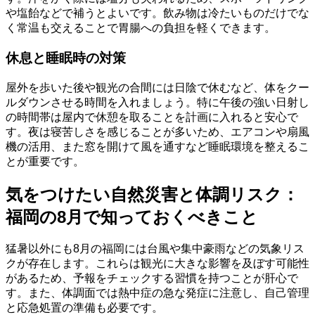
や塩飴などで補うとよいです。飲み物は冷たいものだけでな
く常温も交えることで胃腸への負担を軽くできます。
休息と睡眠時の対策
屋外を歩いた後や観光の合間には日陰で休むなど、体をクー
ルダウンさせる時間を入れましょう。特に午後の強い日射し
の時間帯は屋内で休憩を取ることを計画に入れると安心で
す。夜は寝苦しさを感じることが多いため、エアコンや扇風
機の活用、また窓を開けて風を通すなど睡眠環境を整えるこ
とが重要です。
気をつけたい自然災害と体調リスク：
福岡の8月で知っておくべきこと
猛暑以外にも8月の福岡には台風や集中豪雨などの気象リス
クが存在します。これらは観光に大きな影響を及ぼす可能性
があるため、予報をチェックする習慣を持つことが肝心で
す。また、体調面では熱中症の急な発症に注意し、自己管理
と応急処置の準備も必要です。