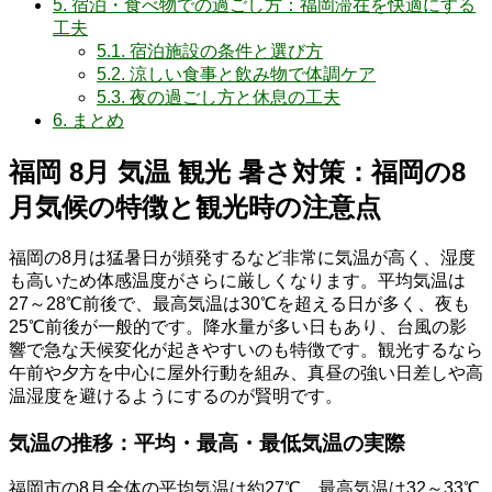
5.
宿泊・食べ物での過ごし方：福岡滞在を快適にする
工夫
5.1.
宿泊施設の条件と選び方
5.2.
涼しい食事と飲み物で体調ケア
5.3.
夜の過ごし方と休息の工夫
6.
まとめ
福岡 8月 気温 観光 暑さ対策：福岡の8
月気候の特徴と観光時の注意点
福岡の8月は猛暑日が頻発するなど非常に気温が高く、湿度
も高いため体感温度がさらに厳しくなります。平均気温は
27～28℃前後で、最高気温は30℃を超える日が多く、夜も
25℃前後が一般的です。降水量が多い日もあり、台風の影
響で急な天候変化が起きやすいのも特徴です。観光するなら
午前や夕方を中心に屋外行動を組み、真昼の強い日差しや高
温湿度を避けるようにするのが賢明です。
気温の推移：平均・最高・最低気温の実際
福岡市の8月全体の平均気温は約27℃。最高気温は32～33℃