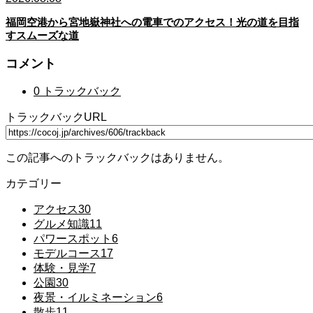
福岡空港から宮地嶽神社への電車でのアクセス！光の道を目指
すスムーズな道
コメント
0 トラックバック
トラックバックURL
この記事へのトラックバックはありません。
カテゴリー
アクセス
30
グルメ知識
11
パワースポット
6
モデルコース
17
体験・見学
7
公園
30
夜景・イルミネーション
6
散歩
11