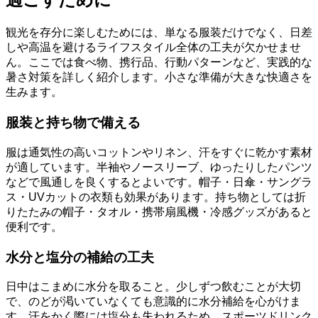
観光を存分に楽しむためには、単なる服装だけでなく、日差
しや高温を避けるライフスタイル全体の工夫が欠かせませ
ん。ここでは食べ物、携行品、行動パターンなど、実践的な
暑さ対策を詳しく紹介します。小さな準備が大きな快適さを
生みます。
服装と持ち物で備える
服は通気性の高いコットンやリネン、汗をすぐに乾かす素材
が適しています。半袖やノースリーブ、ゆったりしたパンツ
などで風通しを良くするとよいです。帽子・日傘・サングラ
ス・UVカットの衣類も効果があります。持ち物としては折
りたたみの帽子・タオル・携帯扇風機・冷感グッズがあると
便利です。
水分と塩分の補給の工夫
日中はこまめに水分を取ること。少しずつ飲むことが大切
で、のどが渇いていなくても意識的に水分補給を心がけま
す。汗をかく際には塩分も失われるため、スポーツドリンク