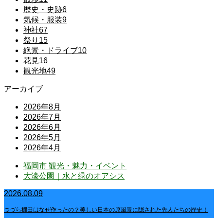
歴史・史跡
6
気候・服装
9
神社
67
祭り
15
絶景・ドライブ
10
花見
16
観光地
49
アーカイブ
2026年8月
2026年7月
2026年6月
2026年5月
2026年4月
福岡市 観光・魅力・イベント
大濠公園｜水と緑のオアシス
2026.08.09
つづら棚田はなぜ作ったの？美しい日本の原風景に隠された先人たちの歴史！