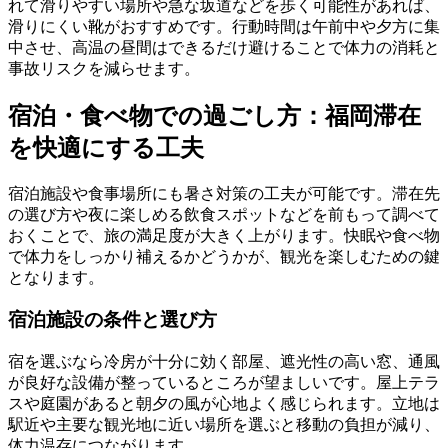
れて滑りやすい場所や急な坂道などを歩く可能性があれば、
滑りにくい靴がおすすめです。行動時間は午前中や夕方に集
中させ、高温の昼間はできるだけ避けることで体力の消耗と
事故リスクを減らせます。
宿泊・食べ物での過ごし方：福岡滞在
を快適にする工夫
宿泊施設や食事場所にも暑さ対策の工夫が可能です。滞在先
の選び方や夜に楽しめる飲食スポットなどを前もって調べて
おくことで、旅の満足度が大きく上がります。快眠や食べ物
で体力をしっかり補えるかどうかが、観光を楽しむための鍵
となります。
宿泊施設の条件と選び方
宿を選ぶなら冷房が十分に効く部屋、遮光性の高い窓、通風
が良好な設備が整っているところが望ましいです。屋上テラ
スや庭園があると朝夕の風が心地よく感じられます。立地は
駅近や主要な観光地に近い場所を選ぶと移動の負担が減り、
体力温存につながります。