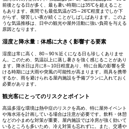
前後となる日が多く、最も暑い時期には35℃を超えること
もあります。夜間でも最低気温が25～26℃程度までしか下
がらず、寝苦しい夜が続くことがしばしばあります。このよ
うな気温推移は、日中の観光や屋外活動に強い負荷を与える
原因となります。
湿度と降水量：体感に大きく影響する要素
湿度は常に高く、80～90％近くになる日も珍しくありませ
ん。このため、気温以上に蒸し暑さを強く感じることがあり
ます。降水日は月に8～10日程度あり、特に台風の影響を受
ける時期には大雨や突風の可能性が高まります。雨具を携帯
するか、雨を避けられる屋内施設を予備プランに入れておく
必要があります。
観光客にとってのリスクとポイント
高温多湿な環境は熱中症のリスクを高め、特に屋外イベント
や海水浴を計画している場合は注意が必要です。飲料・休憩
などの小まめな対策が重要。屋内施設では冷房が強く効いて
いるところも多いため、冷え対策も忘れずに。また、交通や