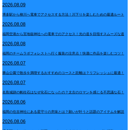
2026.08.09
博多駅から柳川へ電車でアクセスする方法！川下りを楽しむための最適ルート
2026.08.08
福岡空港から宮地嶽神社への電車でのアクセス！光の道を目指すスムーズな道
2026.08.08
福岡のチームラボフォレストへ行く服装の注意点！快適に作品を楽しむコツ！
2026.08.07
勝山公園で散歩を満喫するおすすめのコースと距離は？リフレッシュに最適！
2026.08.07
名島城跡の帆柱石はなぜ化石になったの？太古のロマンを感じる不思議な石！
2026.08.06
福岡の住吉神社にある星守りの意味とは？願いが叶うと話題のアイテムを解説
2026.08.06