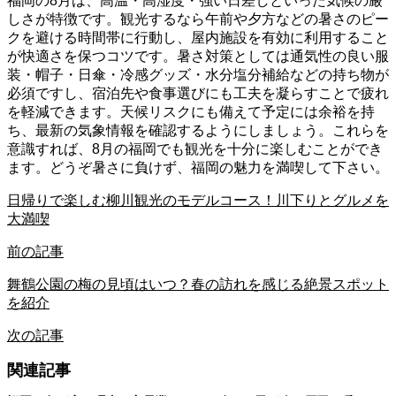
福岡の8月は、高温・高湿度・強い日差しといった気候の厳
しさが特徴です。観光するなら午前や夕方などの暑さのピー
クを避ける時間帯に行動し、屋内施設を有効に利用すること
が快適さを保つコツです。暑さ対策としては通気性の良い服
装・帽子・日傘・冷感グッズ・水分塩分補給などの持ち物が
必須ですし、宿泊先や食事選びにも工夫を凝らすことで疲れ
を軽減できます。天候リスクにも備えて予定には余裕を持
ち、最新の気象情報を確認するようにしましょう。これらを
意識すれば、8月の福岡でも観光を十分に楽しむことができ
ます。どうぞ暑さに負けず、福岡の魅力を満喫して下さい。
日帰りで楽しむ柳川観光のモデルコース！川下りとグルメを
大満喫
前の記事
舞鶴公園の梅の見頃はいつ？春の訪れを感じる絶景スポット
を紹介
次の記事
関連記事