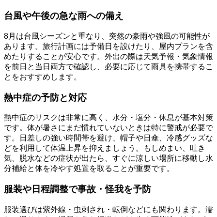
台風や午後の急な雨への備え
8月は台風シーズンと重なり、突然の豪雨や強風の可能性が
あります。旅行計画には予備日を設けたり、屋内プランを含
めたりすることが安心です。外出の際は天気予報・気象情報
を前日と当日両方で確認し、必要に応じて雨具を携帯するこ
とをおすすめします。
熱中症の予防と対応
熱中症のリスクは非常に高く、水分・塩分・休息が基本対策
です。体が暑さにまだ慣れていないときは特に警戒が必要で
す。日差しの強い時間帯を避け、帽子や日傘、冷感グッズな
どを利用して体温上昇を抑えましょう。もしめまい、吐き
気、脱水などの症状が出たら、すぐに涼しい場所に移動し水
分補給と体を冷やす処置を取ることが重要です。
服装や日程調整で事故・怪我を予防
服装選びは紫外線・虫刺され・転倒などにも関わります。濡