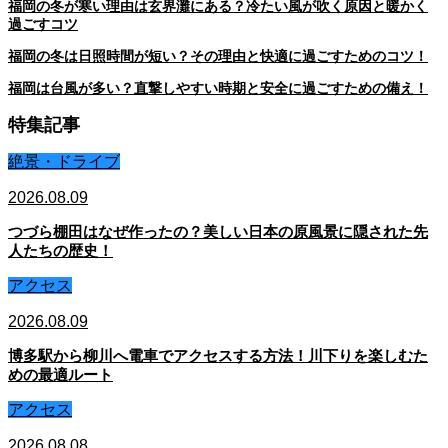
福岡の冬が寒い理由は玄界灘にある？冷たい風が吹く原因と暖かく
過ごすコツ
福岡の冬は日照時間が短い？その理由と快適に過ごすためのコツ！
福岡は台風が多い？直撃しやすい時期と安全に過ごすための備え！
特集記事
絶景・ドライブ
2026.08.09
つづら棚田はなぜ作ったの？美しい日本の原風景に隠された先
人たちの歴史！
アクセス
2026.08.09
博多駅から柳川へ電車でアクセスする方法！川下りを楽しむた
めの最適ルート
アクセス
2026.08.08