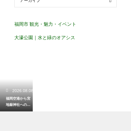
アーカイブ
福岡市 観光・魅力・イベント
大濠公園｜水と緑のオアシス
2026.08.08
福岡空港から宮
地嶽神社への電
車でのアクセ
ス！光の道を目
指すスムーズな
道