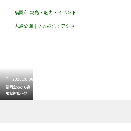
福岡市 観光・魅力・イベント
大濠公園｜水と緑のオアシス
2026.08.08
福岡空港から宮
地嶽神社への電
車でのアクセ
ス！光の道を目
指すスムーズな
道