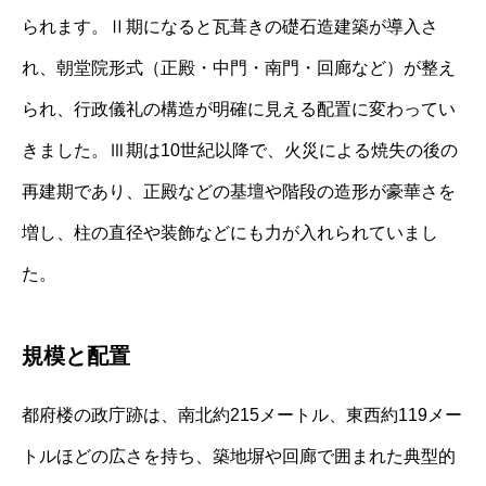
られます。Ⅱ期になると瓦葺きの礎石造建築が導入さ
れ、朝堂院形式（正殿・中門・南門・回廊など）が整え
られ、行政儀礼の構造が明確に見える配置に変わってい
きました。Ⅲ期は10世紀以降で、火災による焼失の後の
再建期であり、正殿などの基壇や階段の造形が豪華さを
増し、柱の直径や装飾などにも力が入れられていまし
た。
規模と配置
都府楼の政庁跡は、南北約215メートル、東西約119メー
トルほどの広さを持ち、築地塀や回廊で囲まれた典型的