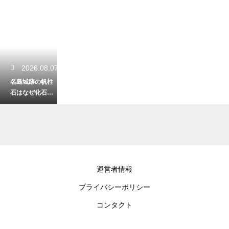
2026.08.07
名島城跡の帆柱
石はなぜ化石に
なったの？太古
のロマンを感じ
る不思議な石！
2026.08.06
運営者情報
福岡の住吉神社
プライバシーポリシー
にある星守りの
意味とは？願い
コンタクト
が叶うと話題の
アイテムを解説