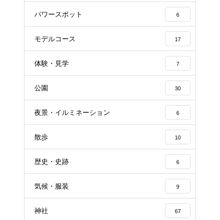
パワースポット
6
モデルコース
17
体験・見学
7
公園
30
夜景・イルミネーション
6
散歩
10
歴史・史跡
6
気候・服装
9
神社
67