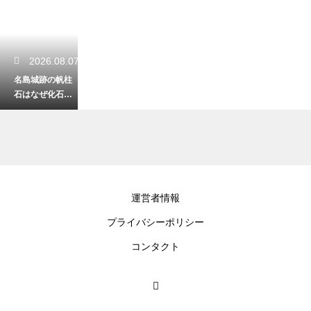
2026.08.07
名島城跡の帆柱
石はなぜ化石に
なったの？太古
のロマンを感じ
る不思議な石！
2026.08.06
運営者情報
福岡の住吉神社
プライバシーポリシー
にある星守りの
意味とは？願い
コンタクト
が叶うと話題の
アイテムを解説