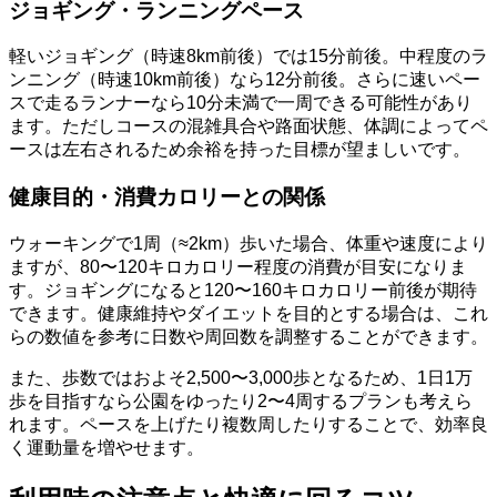
ジョギング・ランニングペース
軽いジョギング（時速8km前後）では15分前後。中程度のラ
ンニング（時速10km前後）なら12分前後。さらに速いペー
スで走るランナーなら10分未満で一周できる可能性があり
ます。ただしコースの混雑具合や路面状態、体調によってペ
ースは左右されるため余裕を持った目標が望ましいです。
健康目的・消費カロリーとの関係
ウォーキングで1周（≈2km）歩いた場合、体重や速度により
ますが、80〜120キロカロリー程度の消費が目安になりま
す。ジョギングになると120〜160キロカロリー前後が期待
できます。健康維持やダイエットを目的とする場合は、これ
らの数値を参考に日数や周回数を調整することができます。
また、歩数ではおよそ2,500〜3,000歩となるため、1日1万
歩を目指すなら公園をゆったり2〜4周するプランも考えら
れます。ペースを上げたり複数周したりすることで、効率良
く運動量を増やせます。