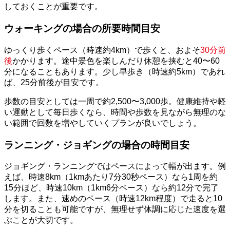
しておくことが重要です。
ウォーキングの場合の所要時間目安
ゆっくり歩くペース（時速約4km）で歩くと、およそ
30分前
後
かかります。途中景色を楽しんだり休憩を挟むと40〜60
分になることもあります。少し早歩き（時速約5km）であれ
ば、25分前後が目安です。
歩数の目安としては一周で約2,500〜3,000歩。健康維持や軽
い運動として毎日歩くなら、時間や歩数を見ながら無理のな
い範囲で回数を増やしていくプランが良いでしょう。
ランニング・ジョギングの場合の時間目安
ジョギング・ランニングではペースによって幅が出ます。例
えば、時速8km（1kmあたり7分30秒ペース）なら1周を約
15分ほど、時速10km（1km6分ペース）なら約12分で完了
します。また、速めのペース（時速12km程度）で走ると10
分を切ることも可能ですが、無理せず体調に応じた速度を選
ぶことが大切です。