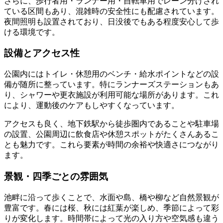
さらに、歩行者用・ランナー用・自転車用でレーン分けされ
ている区間もあり、混雑時の安全性にも配慮されています。
夜間照明も設置されており、日没後でもある程度安心して歩
ける環境です。
設備とアクセス性
公園内にはトイレ・休憩用のベンチ・給水ポイントなどの設
備が随所に整っています。特にランナーズステーションもあ
り、シャワーや更衣施設が利用可能な場所があります。これ
により、運動後のケアもしやすくなっています。
アクセスも良く、地下鉄駅から徒歩圏内であることや駐車場
の設置、公園周辺に飲食店や休憩スポットがたくさんあるこ
とも魅力です。これら要素が時間の余裕や快適さにつながり
ます。
景観・四季ごとの雰囲気
池畔に沿って歩くことで、水面や島、橋や柳など自然景観が
豊富です。春には桜、秋には紅葉が楽しめ、季節によって彩
りが変化します。時間帯によって光の入り方や空気感も違う