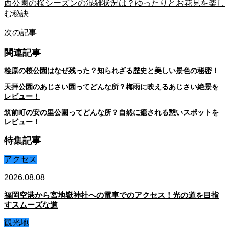
西公園の桜シーズンの混雑状況は？ゆったりとお花見を楽し
む秘訣
次の記事
関連記事
桧原の桜公園はなぜ残った？知られざる歴史と美しい景色の秘密！
天拝公園のあじさい園ってどんな所？梅雨に映えるあじさい絶景を
レビュー！
筑前町の安の里公園ってどんな所？自然に癒される憩いスポットを
レビュー！
特集記事
アクセス
2026.08.08
福岡空港から宮地嶽神社への電車でのアクセス！光の道を目指
すスムーズな道
観光地