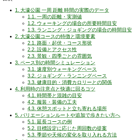
1.
大濠公園 一周 距離 時間の実際のデータ
1.1.
一周の距離・実測値
1.2.
ウォーキングの場合の所要時間目安
1.3.
ランニング・ジョギングの場合の時間目安
2.
大濠公園コースの特徴と環境要素
2.1.
路面・起伏・コース形状
2.2.
設備とアクセス性
2.3.
景観・四季ごとの雰囲気
3.
ペース別の時間シミュレーション
3.1.
速度別ウォーキングペース
3.2.
ジョギング・ランニングペース
3.3.
健康目的・消費カロリーとの関係
4.
利用時の注意点と快適に回るコツ
4.1.
時間帯と混雑の目安
4.2.
服装・装備の工夫
4.3.
休憩スポットと立ち寄れる場所
5.
バリエーションルートや追加で歩きたい方へ
5.1.
延長コースの例
5.2.
目標設定に応じた周回数の提案
5.3.
季節や天候の変化を取り入れる方法