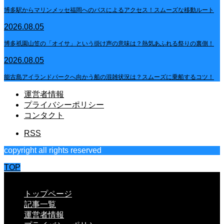
博多駅からマリンメッセ福岡へのバスによるアクセス！スムーズな移動ルート
2026.08.05
博多祇園山笠の「オイサ」という掛け声の意味は？熱気あふれる祭りの裏側！
2026.08.05
能古島アイランドパークへ向かう船の混雑状況は？スムーズに乗船するコツ！
運営者情報
プライバシーポリシー
コンタクト
RSS
copyright all rights reserved
TOP
CLOSE
トップページ
記事一覧
運営者情報