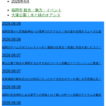
2026年4月
福岡市 観光・魅力・イベント
大濠公園｜水と緑のオアシス
2026.08.08
福岡空港から宮地嶽神社への電車でのアクセス！光の道を目指すスムーズな道
2026.08.08
福岡のチームラボフォレストへ行く服装の注意点！快適に作品を楽しむコツ！
2026.08.07
勝山公園で散歩を満喫するおすすめのコースと距離は？リフレッシュに最適！
2026.08.07
名島城跡の帆柱石はなぜ化石になったの？太古のロマンを感じる不思議な石！
2026.08.06
福岡の住吉神社にある星守りの意味とは？願いが叶うと話題のアイテムを解説
2026.08.06