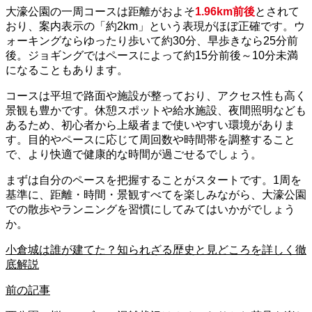
大濠公園の一周コースは距離がおよそ
1.96km前後
とされて
おり、案内表示の「約2km」という表現がほぼ正確です。ウ
ォーキングならゆったり歩いて約30分、早歩きなら25分前
後。ジョギングではペースによって約15分前後～10分未満
になることもあります。
コースは平坦で路面や施設が整っており、アクセス性も高く
景観も豊かです。休憩スポットや給水施設、夜間照明なども
あるため、初心者から上級者まで使いやすい環境がありま
す。目的やペースに応じて周回数や時間帯を調整すること
で、より快適で健康的な時間が過ごせるでしょう。
まずは自分のペースを把握することがスタートです。1周を
基準に、距離・時間・景観すべてを楽しみながら、大濠公園
での散歩やランニングを習慣にしてみてはいかがでしょう
か。
小倉城は誰が建てた？知られざる歴史と見どころを詳しく徹
底解説
前の記事