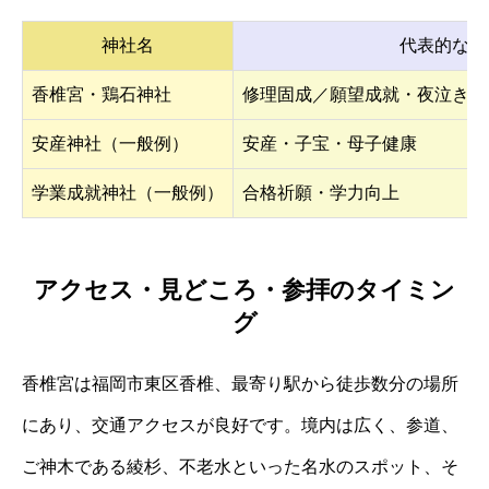
神社名
代表的なご
香椎宮・鶏石神社
修理固成／願望成就・夜泣き封
安産神社（一般例）
安産・子宝・母子健康
学業成就神社（一般例）
合格祈願・学力向上
アクセス・見どころ・参拝のタイミン
グ
香椎宮は福岡市東区香椎、最寄り駅から徒歩数分の場所
にあり、交通アクセスが良好です。境内は広く、参道、
ご神木である綾杉、不老水といった名水のスポット、そ