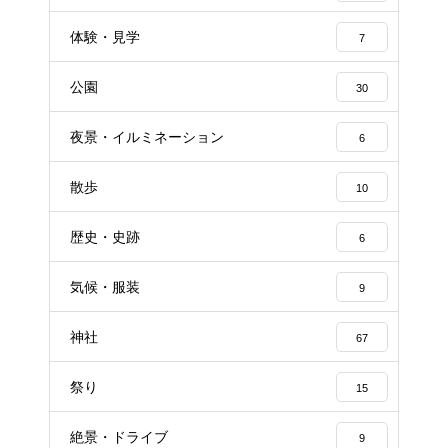
体験・見学
7
公園
30
夜景・イルミネーション
6
散歩
10
歴史・史跡
6
気候・服装
9
神社
67
祭り
15
絶景・ドライブ
9